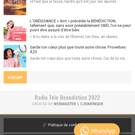
«Il faut que je fasse, tandis qu’il est jour, les œuvres …
L’OBÉISSANCE « doit » précéder la BÉNÉDICTION,
tellement que, sans avoir préalablement OBÉI, l’on ne peut
point être assuré d’être béni.
« Si tu obéis à la voix de l’Éternel, ton Dieu, en observ…
Garde ton cœur plus que toute autre chose. Proverbes
4,23
Garde ton cœur plus que toute autre chose, Car de lui vie…
WHATSAPP
Radio Tele Benediction 2022
CREATED BY
WEBMASTER
&
C.DOMINIQUE
Politique de confidentialité
WhatsApp