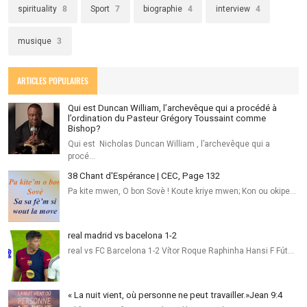
spirituality
8
Sport
7
biographie
4
interview
4
musique
3
ARTICLES POPULAIRES
Qui est Duncan William, l’archevêque qui a procédé à
l’ordination du Pasteur Grégory Toussaint comme
Bishop?
Qui est Nicholas Duncan William , l’archevêque qui a
procé…
38 Chant d'Espérance | CEC, Page 132
Pa kite mwen, O bon Sovè ! Koute kriye mwen; Kon ou okipe…
real madrid vs bacelona 1-2
real vs FC Barcelona 1-2 Vítor Roque Raphinha Hansi F Fút…
« La nuit vient, où personne ne peut travailler.»Jean‬ ‭9:4‬ ‭