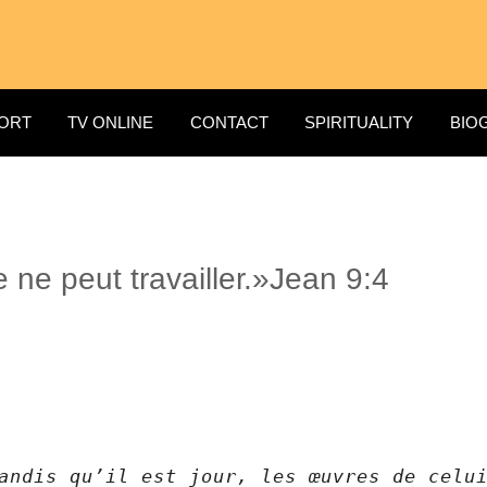
ORT
TV ONLINE
CONTACT
SPIRITUALITY
BIO
e peut travailler.»Jean‬ ‭9:4‬ ‭
andis qu’il est jour, les œuvres de celui 