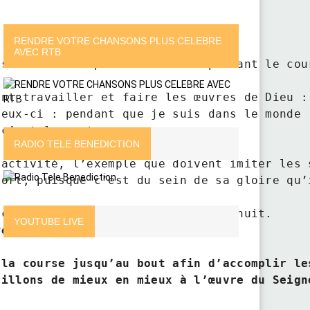
RENDRE VOTRE CHANSONS PLUS CELEBRE
AVEC RTB
st doit accomplir ces œuvres pendant le cou
nt travailler et faire les œuvres de Dieu : 
eux-ci : pendant que je suis dans le monde (
c’est la mort.

RADIO TELE BENEDICTION
activité, l’exemple que doivent imiter les s
mort, puisque c’est du sein de sa gloire qu’
YOUTUBE LIVE
re. 
la course jusqu’au bout afin d’accomplir le
illons de mieux en mieux à l’œuvre du Seigne