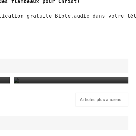
des flambeaux pour Christ!
lication gratuite Bible.audio dans votre té
so
Sòm 103 verse 1 a 5
August 4, 2024
Articles plus anciens