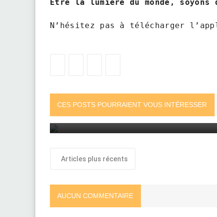
Être la lumière du monde, soyons 
N’hésitez pas à télécharger l’app
“BonDye Fidèl” de Ruth Desir – Un podero
homenaje a la fidelidad de Dios
CES POSTS POURRAIENT VOUS INTÉRESSER
May 10, 2025
Articles plus récents
AUCUN COMMENTAIRE