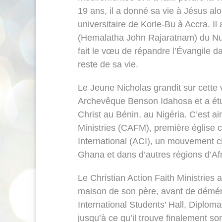
19 ans, il a donné sa vie à Jésus alors 
universitaire de Korle-Bu à Accra. Il 
(Hemalatha John Rajaratnam) du Nur
fait le vœu de répandre l’Évangile da
reste de sa vie.
Le Jeune Nicholas grandit sur cette
Archevêque Benson Idahosa et a étudi
Christ au Bénin, au Nigéria. C’est ain
Ministries (CAFM), première église 
International (ACI), un mouvement c
Ghana et dans d’autres régions d’Afr
Le Christian Action Faith Ministries 
maison de son père, avant de déména
International Students’ Hall, Diplom
jusqu’à ce qu’il trouve finalement s