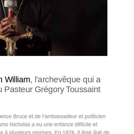
 William
, l’archevêque qui a
du Pasteur Grégory Toussaint
nce Bruce et de l’ambassadeur et politicien
ms Nicholas a eu une enfance difficile et
ie à plusieurs reprises. En 1976, il était âgé de