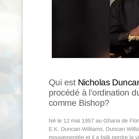
Qui est
Nicholas Duncan
procédé à l’ordination 
comme Bishop?
Né le 12 mai 1957 au Ghana de Flore
E.K. Duncan-Williams, Duncan Willia
mouvementée et il a failli perdre la v