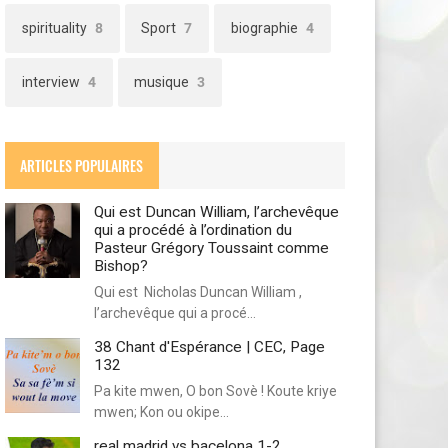
spirituality
8
Sport
7
biographie
4
interview
4
musique
3
ARTICLES POPULAIRES
Qui est Duncan William, l’archevêque
qui a procédé à l’ordination du
Pasteur Grégory Toussaint comme
Bishop?
Qui est Nicholas Duncan William ,
l’archevêque qui a procé…
38 Chant d'Espérance | CEC, Page
132
Pa kite mwen, O bon Sovè ! Koute kriye
mwen; Kon ou okipe…
real madrid vs bacelona 1-2