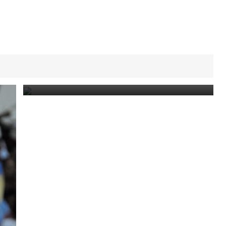
Le pasteur Grégory Toussaint présente ses excuses
au chanteur Shoubou
July 21, 2024