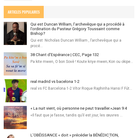
ARTICLES POPULAIRES
Qui est Duncan William, l’archevêque qui a procédé à
l’ordination du Pasteur Grégory Toussaint comme
Bishop?
Qui est Nicholas Duncan William , l’archevêque qui a
procé…
38 Chant d'Espérance | CEC, Page 132
Pa kite mwen, O bon Sovè ! Koute kriye mwen; Kon ou okipe…
real madrid vs bacelona 1-2
real vs FC Barcelona 1-2 Vítor Roque Raphinha Hansi F Fút…
« La nuit vient, où personne ne peut travailler.»Jean‬ ‭9:4‬ ‭
«Il faut que je fasse, tandis qu’il est jour, les œuvres …
L’OBÉISSANCE « doit » précéder la BÉNÉDICTION,