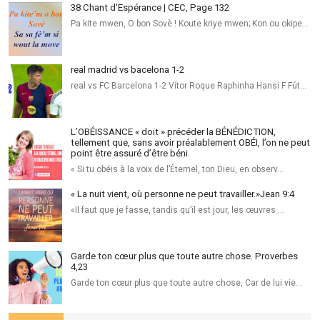
38 Chant d'Espérance | CEC, Page 132
Pa kite mwen, O bon Sovè ! Koute kriye mwen; Kon ou okipe…
real madrid vs bacelona 1-2
real vs FC Barcelona 1-2 Vítor Roque Raphinha Hansi F Fút…
L’OBÉISSANCE « doit » précéder la BÉNÉDICTION,
tellement que, sans avoir préalablement OBÉI, l’on ne peut
point être assuré d’être béni.
« Si tu obéis à la voix de l’Éternel, ton Dieu, en observ…
« La nuit vient, où personne ne peut travailler.»Jean‬ ‭9:4‬ ‭
«Il faut que je fasse, tandis qu’il est jour, les œuvres …
Garde ton cœur plus que toute autre chose. Proverbes
4,23
Garde ton cœur plus que toute autre chose, Car de lui vie…